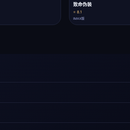
致命伪装
⭐ 8.1
IMAX版