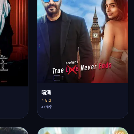
暗涌
⭐ 8.3
4K臻享