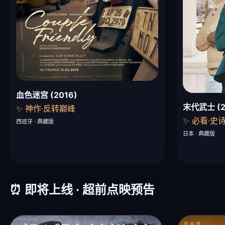
血色迷宫 (2016)
末代武士 (2
✨ 神作·反转巅峰
✨ 必看·史
西班牙 · 典藏版
日本 · 典藏版
⏰ 即将上线 · 超前点映预告