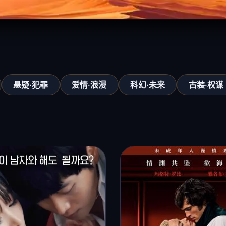
悬疑·犯罪
爱情·浪漫
科幻·未来
古装·权谋