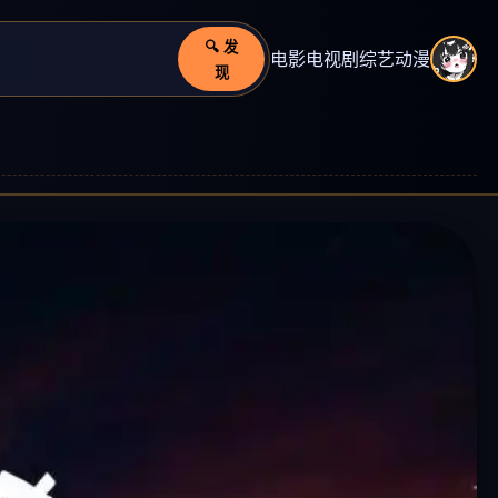
🔍 发
电影
电视剧
综艺
动漫
现