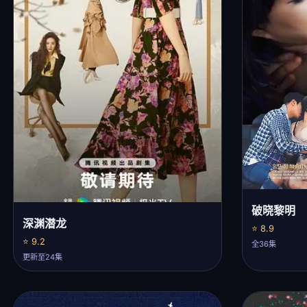
破晓黎明
深渊潜龙
⭐ 8.9
⭐ 9.2
全36集
更新至24集