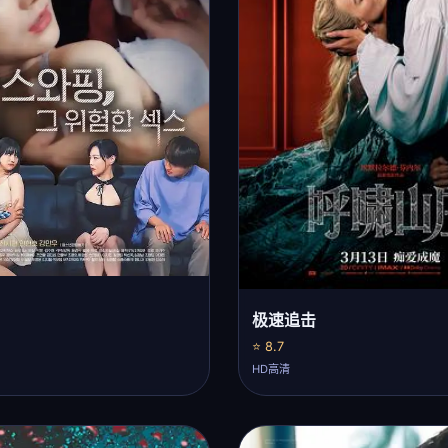
极速追击
⭐ 8.7
HD高清