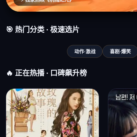
🎯 热门分类 · 极速选片
动作·激战
喜剧·爆笑
🔥 正在热播 · 口碑飙升榜