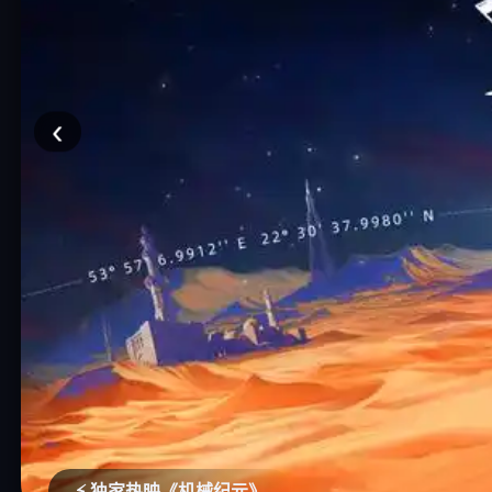
‹
🏮 古装推理《长安异闻录》