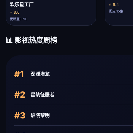
欢乐星工厂
⭐ 9.4
周更·15集
⭐ 8.6
更新至EP10
📊 影视热度周榜
#1
深渊潜龙
#2
星轨征服者
#3
破晓黎明