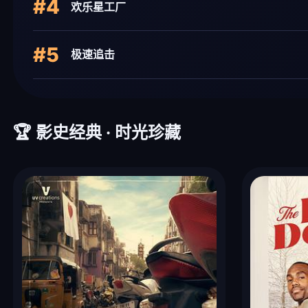
#4
欢乐星工厂
#5
极速追击
🏆 影史经典 · 时光珍藏