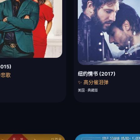
015)
纽约情书 (2017)
诗悲歌
✨ 高分催泪弹
美国 · 典藏版