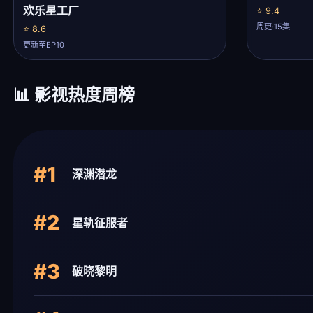
欢乐星工厂
⭐ 9.4
周更·15集
⭐ 8.6
更新至EP10
📊 影视热度周榜
#1
深渊潜龙
#2
星轨征服者
#3
破晓黎明