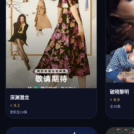
破晓黎明
深渊潜龙
⭐ 8.9
⭐ 9.2
全36集
更新至24集