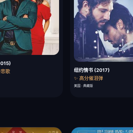
015)
纽约情书 (2017)
诗悲歌
✨ 高分催泪弹
美国 · 典藏版