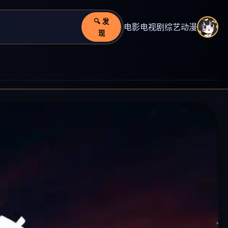
🔍 发
电影
电视剧
综艺
动漫
现