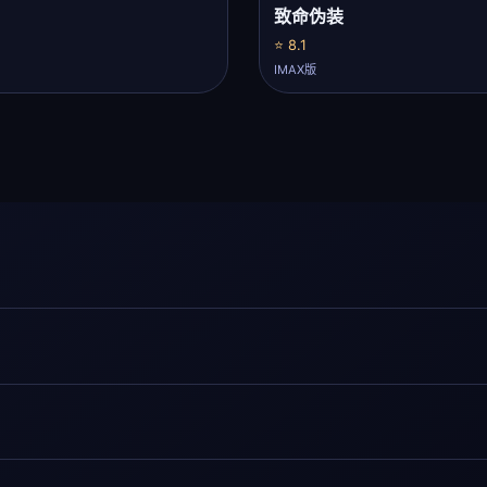
致命伪装
⭐ 8.1
IMAX版