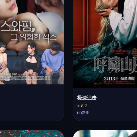
极速追击
⭐ 8.7
HD高清