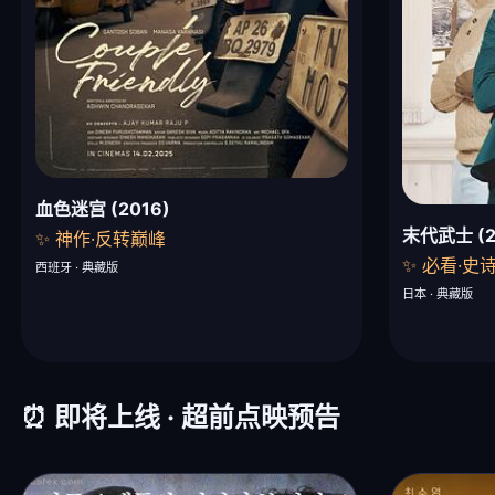
血色迷宫 (2016)
末代武士 (2
✨ 神作·反转巅峰
✨ 必看·史
西班牙 · 典藏版
日本 · 典藏版
⏰ 即将上线 · 超前点映预告