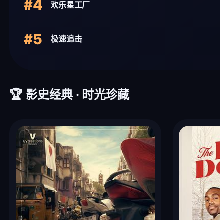
#4
欢乐星工厂
#5
极速追击
🏆 影史经典 · 时光珍藏