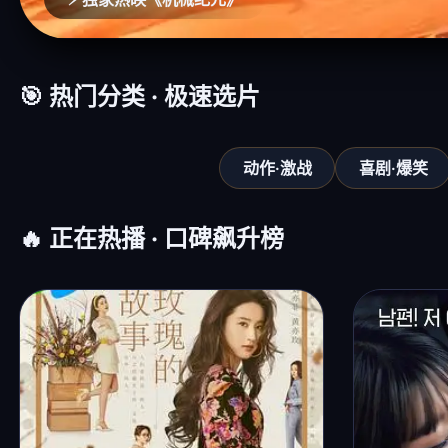
🎯 热门分类 · 极速选片
动作·激战
喜剧·爆笑
🔥 正在热播 · 口碑飙升榜