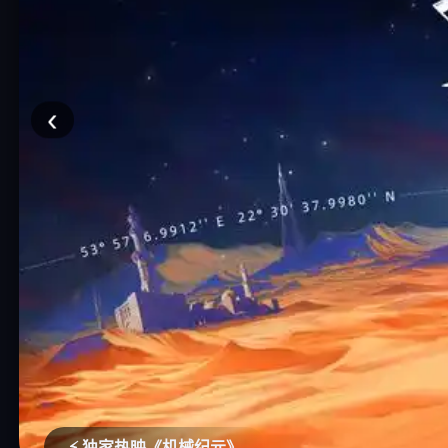
‹
🏮 古装推理《长安异闻录》