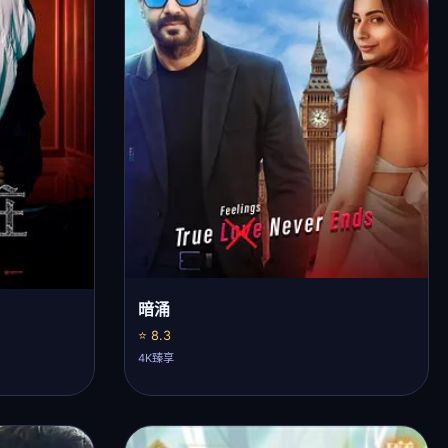
暗涌
⭐ 8.3
4K臻享