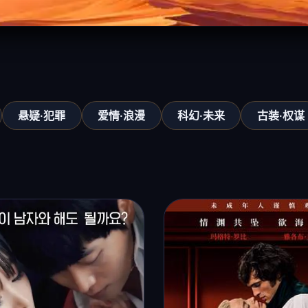
悬疑·犯罪
爱情·浪漫
科幻·未来
古装·权谋